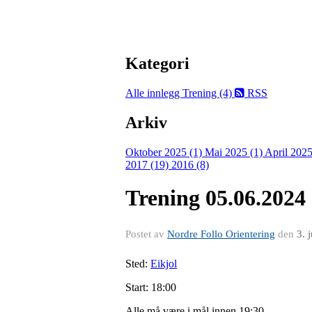
Kategori
Alle innlegg
Trening (4)
RSS
Arkiv
Oktober 2025 (1)
Mai 2025 (1)
April 2025
2017 (19)
2016 (8)
Trening 05.06.2024
Postet av
Nordre Follo Orientering
den
3. 
Sted:
Eikjol
Start: 18:00
Alle må være i mål innen 19:30