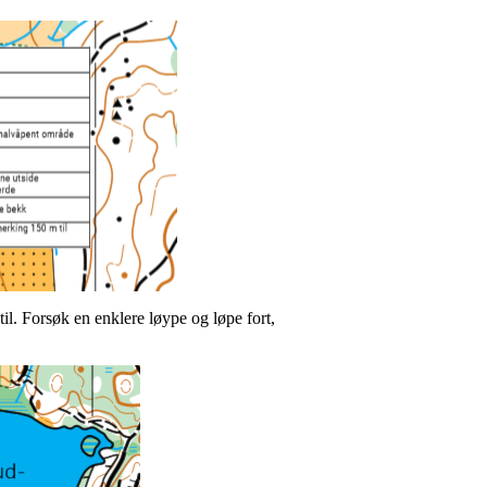
 til. Forsøk en enklere løype og løpe fort,