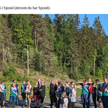
å i Spond (dersom du har Spond).