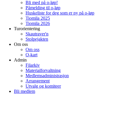
Bli med på o-løp!
Påmelding til o-løp
Huskeliste for deg som er ny på o-løp
Tiomila 2025
Tiomila 2026
Turorientering
Skautraver'n
Stolpejakten
Om oss
Om oss
O-kart
Admin
Filarkiv
Materialforvaltning
Medlemsadministrasjon
Arrangement
Utvalg og komiteer
Bli medlem