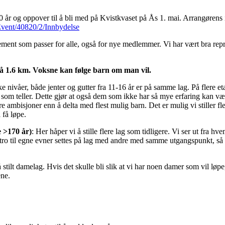
0 år og oppover til å bli med på Kvistkvaset på Ås 1. mai. Arrangørens
/Event/40820/2/Innbydelse
ment som passer for alle, også for nye medlemmer. Vi har vært bra repres
 på 1.6 km. Voksne kan følge barn om man vil.
 nivåer, både jenter og gutter fra 11-16 år er på samme lag. På flere et
 som teller. Dette gjør at også dem som ikke har så mye erfaring kan væ
e ambisjoner enn å delta med flest mulig barn. Det er mulig vi stiller fler
 få løpe.
e >170 år)
: Her håper vi å stille flere lag som tidligere. Vi ser ut fra hv
tiltro til egne evner settes på lag med andre med samme utgangspunkt, så
 stilt damelag. Hvis det skulle bli slik at vi har noen damer som vil løpe, 
ene.