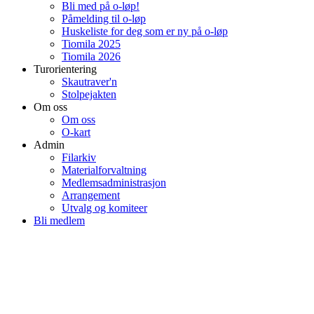
Bli med på o-løp!
Påmelding til o-løp
Huskeliste for deg som er ny på o-løp
Tiomila 2025
Tiomila 2026
Turorientering
Skautraver'n
Stolpejakten
Om oss
Om oss
O-kart
Admin
Filarkiv
Materialforvaltning
Medlemsadministrasjon
Arrangement
Utvalg og komiteer
Bli medlem