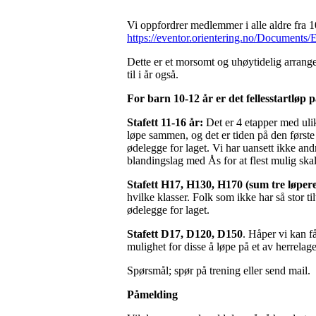
Vi oppfordrer medlemmer i alle aldre fra 1
https://eventor.orientering.no/Documents
Dette er et morsomt og uhøytidelig arrange
til i år også.
For barn 10-12 år er det fellesstartløp
Stafett 11-16 år:
Det er 4 etapper med ulike
løpe sammen, og det er tiden på den første
ødelegge for laget. Vi har uansett ikke andr
blandingslag med Ås for at flest mulig skal
Stafett H17, H130, H170 (sum tre løper
hvilke klasser. Folk som ikke har så stor 
ødelegge for laget.
Stafett D17, D120, D150
. Håper vi kan få
mulighet for disse å løpe på et av herrelag
Spørsmål; spør på trening eller send mail.
Påmelding