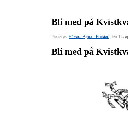
Bli med på Kvistkva
Postet av
Håvard Agnalt Harstad
den
14. a
Bli med på Kvistkva