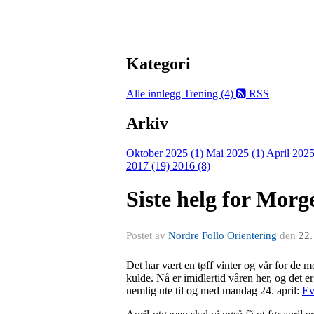
Kategori
Alle innlegg
Trening (4)
RSS
Arkiv
Oktober 2025 (1)
Mai 2025 (1)
April 2025
2017 (19)
2016 (8)
Siste helg for Morg
Postet av
Nordre Follo Orientering
den
22.
Det har vært en tøff vinter og vår for de 
kulde. Nå er imidlertid våren her, og det 
nemlig ute til og med mandag 24. april:
Ev