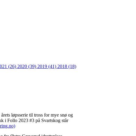
021 (26)
2020 (39)
2019 (41)
2018 (18)
rets løpsserie til tross for mye snø og
sk i Follo 2023 #3 på Svartskog står
ring.no)