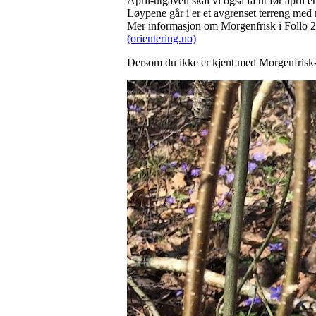
April-utgaven skal vi også få ut før april 
Løypene går i er et avgrenset terreng med m
Mer informasjon om Morgenfrisk i Follo 
(orientering.no)
Dersom du ikke er kjent med Morgenfrisk-s