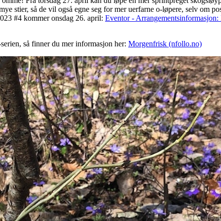
er omme! Fra torsdag 27. april kan du løpe en mer sprintpreget skogsløyp
ye stier, så de vil også egne seg for mer uerfarne o-løpere, selv om pos
2023 #4 kommer onsdag 26. april:
Eventor - Arrangementsinformasjon: 
erien, så finner du mer informasjon her:
Morgenfrisk (nfollo.no)