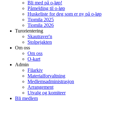
Bli med på o-løp!
Påmelding til o-løp
Huskeliste for deg som er ny på o-løp
Tiomila 2025
Tiomila 2026
Turorientering
Skautraver'n
Stolpejakten
Om oss
Om oss
O-kart
Admin
Filarkiv
Materialforvaltning
Medlemsadministrasjon
Arrangement
Utvalg og komiteer
Bli medlem