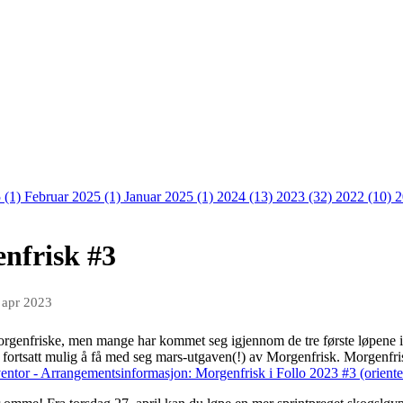
 (1)
Februar 2025 (1)
Januar 2025 (1)
2024 (13)
2023 (32)
2022 (10)
2
enfrisk #3
 apr 2023
morgenfriske, men mange har kommet seg igjennom de tre første løpene i å
er fortsatt mulig å få med seg mars-utgaven(!) av Morgenfrisk. Morgenfri
entor - Arrangementsinformasjon: Morgenfrisk i Follo 2023 #3 (oriente