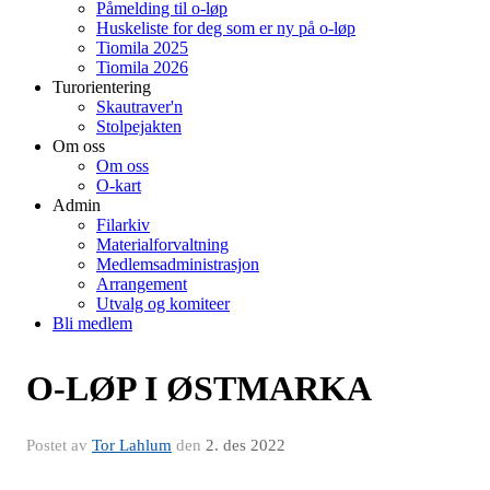
Påmelding til o-løp
Huskeliste for deg som er ny på o-løp
Tiomila 2025
Tiomila 2026
Turorientering
Skautraver'n
Stolpejakten
Om oss
Om oss
O-kart
Admin
Filarkiv
Materialforvaltning
Medlemsadministrasjon
Arrangement
Utvalg og komiteer
Bli medlem
O-LØP I ØSTMARKA
Postet av
Tor Lahlum
den
2. des 2022