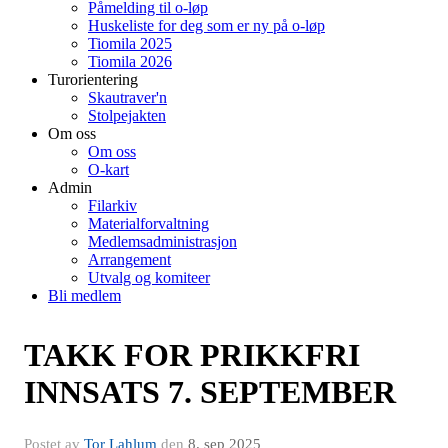
Påmelding til o-løp
Huskeliste for deg som er ny på o-løp
Tiomila 2025
Tiomila 2026
Turorientering
Skautraver'n
Stolpejakten
Om oss
Om oss
O-kart
Admin
Filarkiv
Materialforvaltning
Medlemsadministrasjon
Arrangement
Utvalg og komiteer
Bli medlem
TAKK FOR PRIKKFRI
INNSATS 7. SEPTEMBER
Postet av
Tor Lahlum
den
8. sep 2025