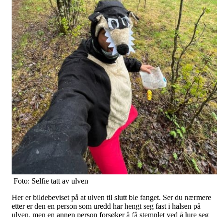
Foto: Selfie tatt av ulven
Her er bildebeviset på at ulven til slutt ble fanget. Ser du nærmere
etter er den en person som uredd har hengt seg fast i halsen på
ulven, men en annen person forsøker å få stemplet ved å lure seg