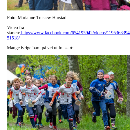
Foto: Marianne Truslew Harstad
Video fra
starten:
https://www.facebook.com/654195942/videos/1195363394
51518/
Mange ivrige barn på vei ut fra start: