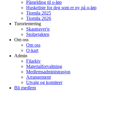
Påmelding til o-løp
Huskeliste for deg som er ny på o-løp
Tiomila 2025
Tiomila 2026
Turorientering
Skautraver'n
Stolpejakten
Om oss
Om oss
O-kart
Admin
Filarkiv
Materialforvaltning
Medlemsadministrasjon
Arrangement
Utvalg og komiteer
Bli medlem