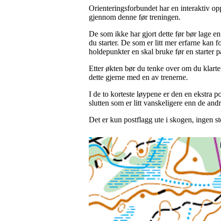
Orienteringsforbundet har en interaktiv o
gjennom denne før treningen.
De som ikke har gjort dette før bør lage 
du starter. De som er litt mer erfarne kan f
holdepunkter en skal bruke før en starter på
Etter økten bør du tenke over om du klart
dette gjerne med en av trenerne.
I de to korteste løypene er den en ekstra po
slutten som er litt vanskeligere enn de and
Det er kun postflagg ute i skogen, ingen s