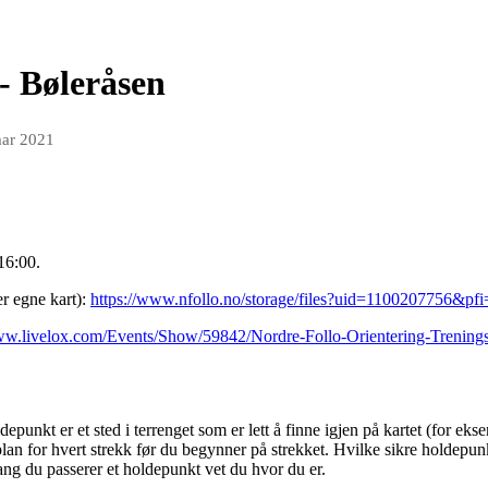
- Bøleråsen
mar 2021
16:00.
er egne kart):
https://www.nfollo.no/storage/files?uid=1100207756&pf
www.livelox.com/Events/Show/59842/Nordre-Follo-Orientering-Trening
punkt er et sted i terrenget som er lett å finne igjen på kartet (for eksem
plan for hvert strekk før du begynner på strekket. Hvilke sikre holdepun
gang du passerer et holdepunkt vet du hvor du er.