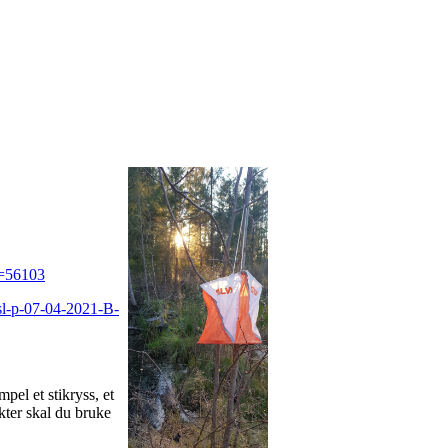
i=56103
sl-p-07-04-2021-B-
pel et stikryss, et
kter skal du bruke