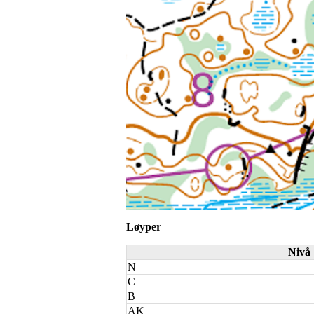
Løyper
Nivå
N
C
B
AK