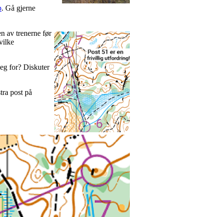
p
. Gå gjerne
n av trenerne før
vilke
eg for? Diskuter
tra post på