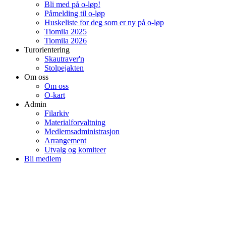
Bli med på o-løp!
Påmelding til o-løp
Huskeliste for deg som er ny på o-løp
Tiomila 2025
Tiomila 2026
Turorientering
Skautraver'n
Stolpejakten
Om oss
Om oss
O-kart
Admin
Filarkiv
Materialforvaltning
Medlemsadministrasjon
Arrangement
Utvalg og komiteer
Bli medlem