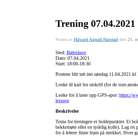
Trening 07.04.2021 
Postet av
Håvard Agnalt Harstad
den
21. 
Sted:
Bøleråsen
Dato: 07.04.2021
Start: 18:00-18:30
Postene blir tatt inn søndag 11.04.2021 kl 
Lenke til kart for utskrift (for de som ønsk
Lenke for å laste opp GPS-spor:
https://
lerasen
Beskrivelse
Tema for treningen er holdepunkter. Et holde
bekkemøte eller en tydelig kolle). Lag en 
for å lettere finne fram på strekket. Hver 