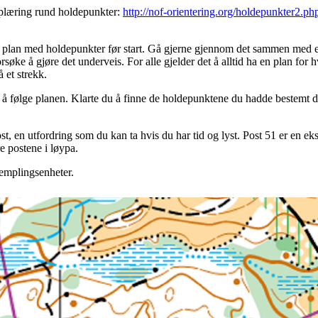
pplæring rund holdepunkter:
http://nof-orientering.org/holdepunkter2.ph
en plan med holdepunkter før start. Gå gjerne gjennom det sammen med e
orsøke å gjøre det underveis. For alle gjelder det å alltid ha en plan for h
 et strekk.
e å følge planen. Klarte du å finne de holdepunktene du hadde bestemt d
st, en utfordring som du kan ta hvis du har tid og lyst. Post 51 er en eks
re postene i løypa.
templingsenheter.