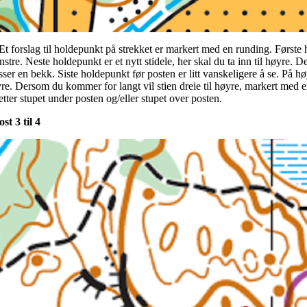
. Et forslag til holdepunkt på strekket er markert med en runding. Første
venstre. Neste holdepunkt er et nytt stidele, her skal du ta inn til høyre.
ysser en bekk. Siste holdepunkt før posten er litt vanskeligere å se. På 
øyre. Dersom du kommer for langt vil stien dreie til høyre, markert med e
etter stupet under posten og/eller stupet over posten.
t 3 til 4