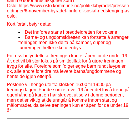
samme koronarestriksjoner som i
Oslo:
https://www.oslo.kommune.no/politikk/byradet/presse
eldinger/6-november-byradet-innforer-sosial-nedstenging-av
oslo
.
Kort fortalt betyr dette:
Det innføres stans i breddeidretten for voksne
Barne- og ungdomsidretten kan fortsette å arranger
treninger, men ikke delta på kamper, cuper og
turneringer, heller ikke utenbys.
For oss betyr dette at treningen kun er åpen for de under 19
år, det vil bli stor fokus på smittetiltak for å gjøre treningen
trygg for alle. Foreldre som følger egne barn rundt løype er
ok, alle andre foreldre må levere barna/ungdommene og
hente de igjen etterpå.
Postene vil henge ute fra klokken 16:00 til 19:30 på
treningsdagen. For de som er over 19 år er det lov å trene p
egenhånd på kart en har skrevet ut selv i denne perioden,
men det er viktig at de unngår å komme innom start og
målområdet, da selve treningen kun er åpen for de under 19
år