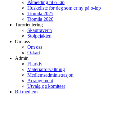
Påmelding til o-løp
Huskeliste for deg som er ny på o-løp
Tiomila 2025
Tiomila 2026
Turorientering
Skautraver'n
Stolpejakten
Om oss
Om oss
O-kart
Admin
Filarkiv
Materialforvaltning
Medlemsadministrasjon
Arrangement
Utvalg og komiteer
Bli medlem