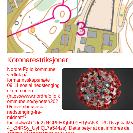
Koronarestriksjoner
Nordre Follo kommune
vedtok på
formannsskapsmøte
09.11 sosial nedstenging
i kommunen
(
https://www.nordrefollo.k
ommune.no/nyheter/202
0/november/sosial-
nedstenging-fra-
midnatt/?
fbclid=IwAR1du2zNGPFHKjbK01HTj5ANK_RUDvzjGiafM
4_k34RSy_UyhQL7a544zs
). Dette betyr at det innføres de