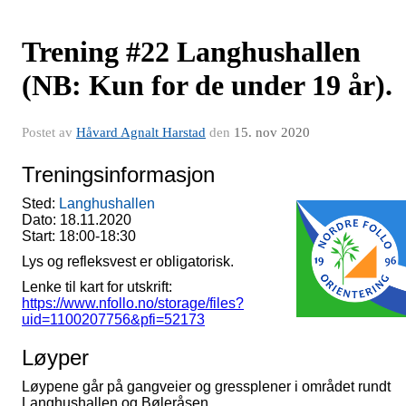
Trening #22 Langhushallen
(NB: Kun for de under 19 år).
Postet av
Håvard Agnalt Harstad
den
15. nov 2020
Treningsinformasjon
Sted:
Langhushallen
Dato: 18.11.2020
Start: 18:00-18:30
Lys og refleksvest er obligatorisk.
Lenke til kart for utskrift:
https://www.nfollo.no/storage/files?
uid=1100207756&pfi=52173
Løyper
Løypene går på gangveier og gressplener i området rundt
Langhushallen og Bøleråsen.