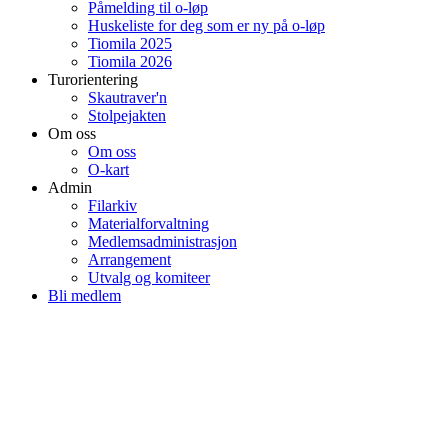
Påmelding til o-løp
Huskeliste for deg som er ny på o-løp
Tiomila 2025
Tiomila 2026
Turorientering
Skautraver'n
Stolpejakten
Om oss
Om oss
O-kart
Admin
Filarkiv
Materialforvaltning
Medlemsadministrasjon
Arrangement
Utvalg og komiteer
Bli medlem