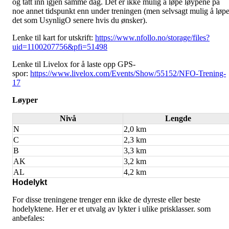
og tatt inn igjen samme dag. Det er ikke mulig å løpe løypene på
noe annet tidspunkt enn under treningen (men selvsagt mulig å løp
det som UsynligO senere hvis du ønsker).
Lenke til kart for utskrift:
https://www.nfollo.no/storage/files?
uid=1100207756&pfi=51498
Lenke til Livelox for å laste opp GPS-
spor:
https://www.livelox.com/Events/Show/55152/NFO-Trening-
17
Løyper
Nivå
Lengde
N
2,0 km
C
2,3 km
B
3,3 km
AK
3,2 km
AL
4,2 km
Hodelykt
For disse treningene trenger enn ikke de dyreste eller beste
hodelyktene. Her er et utvalg av lykter i ulike prisklasser. som
anbefales: