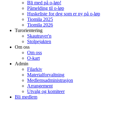
Bli med på o-løp!
Påmelding til o-løp
Huskeliste for deg som er ny på o-løp
Tiomila 2025
Tiomila 2026
Turorientering
Skautraver'n
Stolpejakten
Om oss
Om oss
O-kart
Admin
Filarkiv
Materialforvaltning
Medlemsadministrasjon
Arrangement
Utvalg og komiteer
Bli medlem