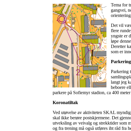
Tema for tr
gangvei, n
orientering
Det vil vær
flere runde
yngste er d
løpe denne
Deretter k
som er inn
Parkering
Parkering t
samlingspl
langt jeg 
beboere ell
parkere på Sofiemyr stadion, ca 400 meter
Koronatiltak
Ved utøvelse av aktiviteten SKAL myndigh
skal ikke berøre postskjermene. Det gjenn
utveksling av veivalg og strekktider som 
og fra trening må også utføres iht råd fra