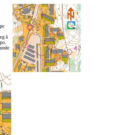
øpe
jeg å
mpo.
runde