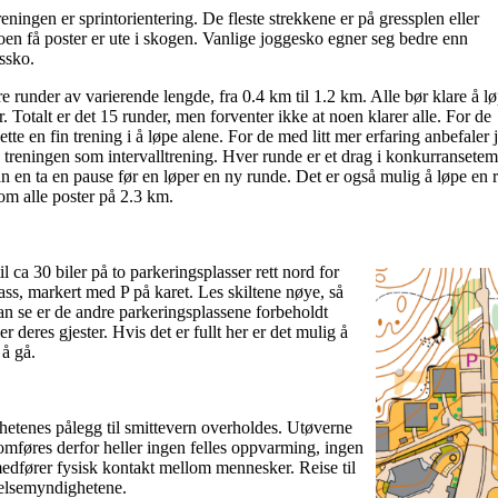
eningen er sprintorientering. De fleste strekkene er på gressplen eller
oen få poster er ute i skogen. Vanlige joggesko egner seg bedre enn
ssko.
e runder av varierende lengde, fra 0.4 km til 1.2 km. Alle bør klare å l
r. Totalt er det 15 runder, men forventer ikke at noen klarer alle. For de
ette en fin trening i å løpe alene. For de med litt mer erfaring anbefaler 
 treningen som intervalltrening. Hver runde er et drag i konkurransete
an en ta en pause før en løper en ny runde. Det er også mulig å løpe en 
om alle poster på 2.3 km.
il ca 30 biler på to parkeringsplasser rett nord for
ass, markert med P på karet. Les skiltene nøye, så
kan se er de andre parkeringsplassene forbeholdt
er deres gjester. Hvis det er fullt her er det mulig å
 å gå.
etenes pålegg til smittevern overholdes. Utøverne
omføres derfor heller ingen felles oppvarming, ingen
medfører fysisk kontakt mellom mennesker. Reise til
 helsemyndighetene.