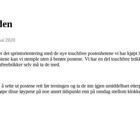
den
mai 2020
 det sprintorientering med de nye touchfree postenhetene vi har kjøpt i
tene kan vi stemple uten å berøre postene. Vi har en del touchfree brikk
freebrikker selv må ta de med.
å sette ut postene rett før treningen og ta de inn igjen umiddelbart etter
løpe disse løypene på noe annet tidspunkt enn på onsdag mellom klokk