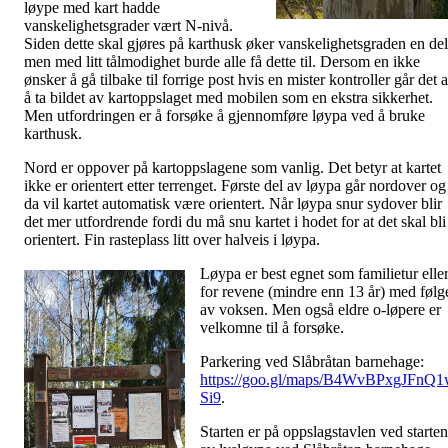
løype med kart hadde
vanskelighetsgrader vært N-nivå.
Siden dette skal gjøres på karthusk øker vanskelighetsgraden en del
men med litt tålmodighet burde alle få dette til. Dersom en ikke
ønsker å gå tilbake til forrige post hvis en mister kontroller går det 
å ta bildet av kartoppslaget med mobilen som en ekstra sikkerhet.
Men utfordringen er å forsøke å gjennomføre løypa ved å bruke
karthusk.
Nord er oppover på kartoppslagene som vanlig. Det betyr at kartet
ikke er orientert etter terrenget. Første del av løypa går nordover og
da vil kartet automatisk være orientert. Når løypa snur sydover blir
det mer utfordrende fordi du må snu kartet i hodet for at det skal bli
orientert. Fin rasteplass litt over halveis i løypa.
Løypa er best egnet som familietur elle
for revene (mindre enn 13 år) med følg
av voksen. Men også eldre o-løpere er
velkomne til å forsøke.
Parkering ved Slåbråtan barnehage:
https://goo.gl/maps/B4WvBPxgJFnQ
Si9
.
Starten er på oppslagstavlen ved starten