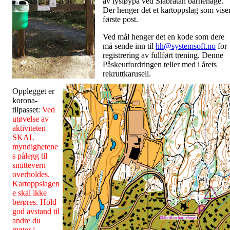
av lysløypa ved Slåbråtan barnehage.
Der henger det et kartoppslag som vise
første post.
Ved mål henger det en kode som dere
må sende inn til
hh@systemsoft.no
for
registrering av fullført trening. Denne
Påskeutfordringen teller med i årets
rekruttkarusell.
Opplegget er
korona-
tilpasset:
Ved
utøvelse av
aktiviteten
SKAL
myndighetene
s pålegg til
smittevern
overholdes.
Kartoppslagen
e skal ikke
berøres. Hold
god avstand til
andre du
møter i