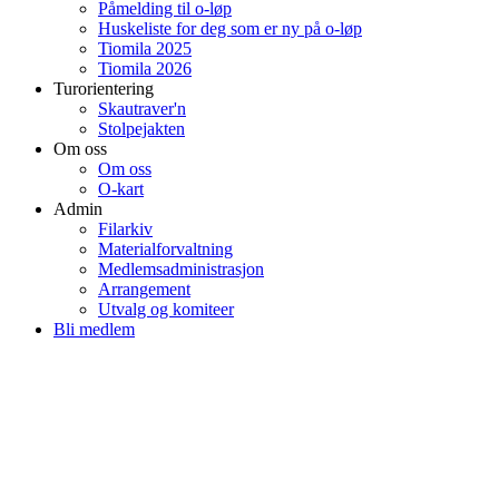
Påmelding til o-løp
Huskeliste for deg som er ny på o-løp
Tiomila 2025
Tiomila 2026
Turorientering
Skautraver'n
Stolpejakten
Om oss
Om oss
O-kart
Admin
Filarkiv
Materialforvaltning
Medlemsadministrasjon
Arrangement
Utvalg og komiteer
Bli medlem