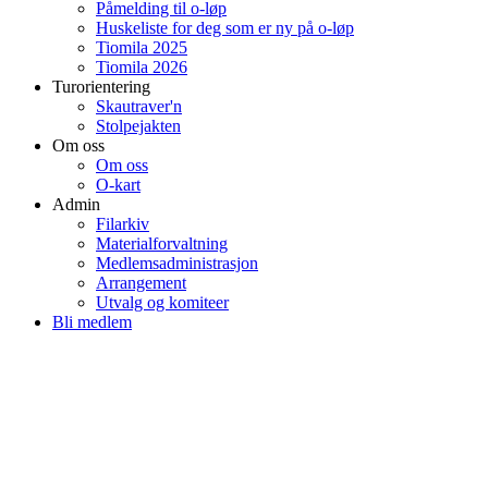
Påmelding til o-løp
Huskeliste for deg som er ny på o-løp
Tiomila 2025
Tiomila 2026
Turorientering
Skautraver'n
Stolpejakten
Om oss
Om oss
O-kart
Admin
Filarkiv
Materialforvaltning
Medlemsadministrasjon
Arrangement
Utvalg og komiteer
Bli medlem