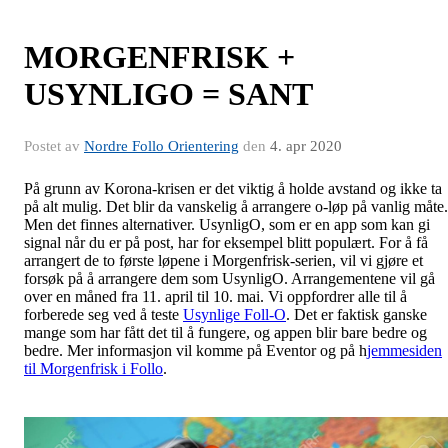
MORGENFRISK +
USYNLIGO = SANT
Postet av
Nordre Follo Orientering
den
4. apr 2020
På grunn av Korona-krisen er det viktig å holde avstand og ikke ta
på alt mulig. Det blir da vanskelig å arrangere o-løp på vanlig måte.
Men det finnes alternativer. UsynligO, som er en app som kan gi
signal når du er på post, har for eksempel blitt populært. For å få
arrangert de to første løpene i Morgenfrisk-serien, vil vi gjøre et
forsøk på å arrangere dem som UsynligO. Arrangementene vil gå
over en måned fra 11. april til 10. mai. Vi oppfordrer alle til å
forberede seg ved å teste
Usynlige Foll-O
. Det er faktisk ganske
mange som har fått det til å fungere, og appen blir bare bedre og
bedre. Mer informasjon vil komme på Eventor og på h
jemmesiden
til Morgenfrisk i Follo
.