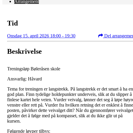
Arrangement
Tid
Onsdag 15. april 2026 18:00 - 19:30
Del arrangeme
Beskrivelse
Treningsløp Bøleråsen skole
Ansvarlig: Håvard
Tema for treningen er langstrekk. På langstrekk er det smart å ha en
god plan. Finn tydelige holdepunkter underveis, slik at du slipper å
finlese kartet hele veien. Vurder veivalg, lønner det seg å løpe høyr
venstre eller rett på. Vurder fra hvilken retning det er enklest å finn
posten, påvirker dette veivalget ditt? Når du gjennomfører veivalge
gjelder det å følge med på kompasset, slik at du ikke glir ut på
kursen.
Følgende løyper tilbys: