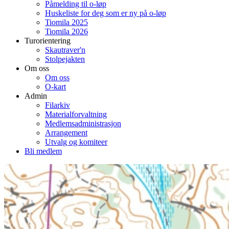
Påmelding til o-løp
Huskeliste for deg som er ny på o-løp
Tiomila 2025
Tiomila 2026
Turorientering
Skautraver'n
Stolpejakten
Om oss
Om oss
O-kart
Admin
Filarkiv
Materialforvaltning
Medlemsadministrasjon
Arrangement
Utvalg og komiteer
Bli medlem