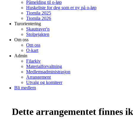
Påmelding til o-løp
Huskeliste for deg som er ny på o-løp
Tiomila 2025
Tiomila 2026
Turorientering
Skautraver'n
Stolpejakten
Om oss
Om oss
O-kart
Admin
Filarkiv
Materialforvaltning
Medlemsadministrasjon
Arrangement
Utvalg og komiteer
Bli medlem
Dette arrangementet finnes ikk