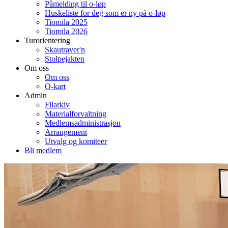
Påmelding til o-løp
Huskeliste for deg som er ny på o-løp
Tiomila 2025
Tiomila 2026
Turorientering
Skautraver'n
Stolpejakten
Om oss
Om oss
O-kart
Admin
Filarkiv
Materialforvaltning
Medlemsadministrasjon
Arrangement
Utvalg og komiteer
Bli medlem