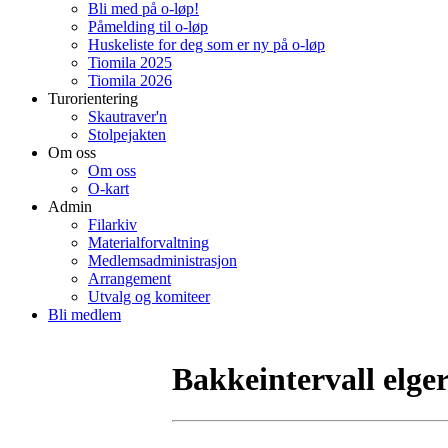
Bli med på o-løp!
Påmelding til o-løp
Huskeliste for deg som er ny på o-løp
Tiomila 2025
Tiomila 2026
Turorientering
Skautraver'n
Stolpejakten
Om oss
Om oss
O-kart
Admin
Filarkiv
Materialforvaltning
Medlemsadministrasjon
Arrangement
Utvalg og komiteer
Bli medlem
Bakkeintervall elger