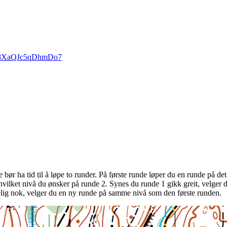
7sZ8XaQJc5qDhmDo7
 bør ha tid til å løpe to runder. På første runde løper du en runde på det
 hvilket nivå du ønsker på runde 2. Synes du runde 1 gikk greit, velger 
lig nok, velger du en ny runde på samme nivå som den første runden.