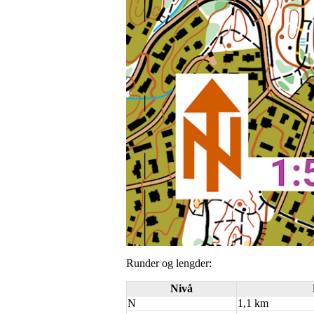
Runder og lengder:
Nivå
N
1,1 km