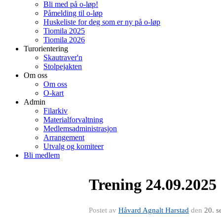
Bli med på o-løp!
Påmelding til o-løp
Huskeliste for deg som er ny på o-løp
Tiomila 2025
Tiomila 2026
Turorientering
Skautraver'n
Stolpejakten
Om oss
Om oss
O-kart
Admin
Filarkiv
Materialforvaltning
Medlemsadministrasjon
Arrangement
Utvalg og komiteer
Bli medlem
Trening 24.09.2025
Postet av
Håvard Agnalt Harstad
den
20. s