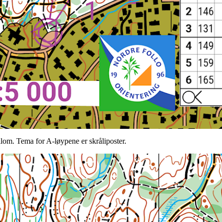
llom. Tema for A-løypene er skråliposter.