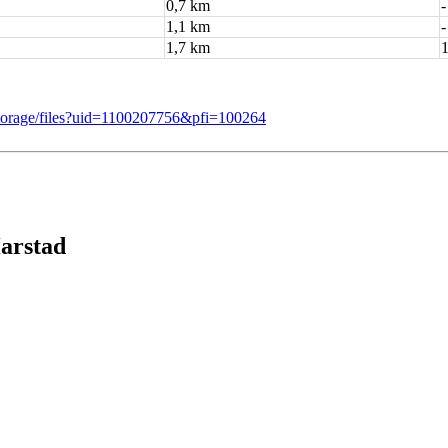
0,7 km
-
1,1 km
-
1,7 km
/storage/files?uid=1100207756&pfi=100264
Harstad