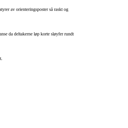
yrer av orienteringsposter så raskt og
nse da deltakerne løp korte sløyfer rundt
t.