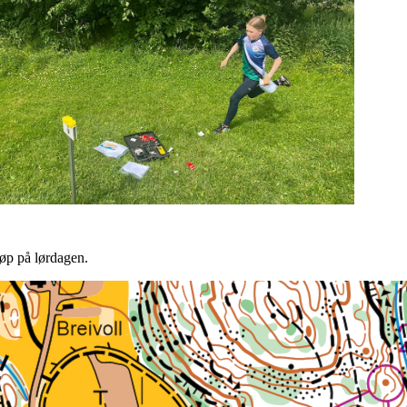
øp på lørdagen.