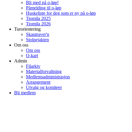
Bli med på o-løp!
Påmelding til o-løp
Huskeliste for deg som er ny på o-løp
Tiomila 2025
Tiomila 2026
Turorientering
Skautraver'n
Stolpejakten
Om oss
Om oss
O-kart
Admin
Filarkiv
Materialforvaltning
Medlemsadministrasjon
Arrangement
Utvalg og komiteer
Bli medlem