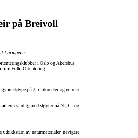
eir på Breivoll
0-12-åringene.
e orienteringsklubber i Oslo og Akershus
rdre Follo Orientering.
ybegynnerløype på 2,5 kilometer og en mer
grad enn vanlig, med sløyfer på N-, C- og
 utkikkstårn av naturmaterialer, navigere