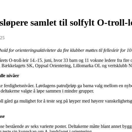
løpere samlet til solfylt O-troll-l
025
ld for orienteringsaktiviteter da fire klubber møttes til fellesleir for 1
rets O-troll-leir 14.-15. juni, hvor 33 barn og 11 voksne ledere fra fir
ra Bækkelagets SK, Oppsal Orientering, Lillomarka OL og vertsklubb No
lle nivåer
like ferdighetsnivåer. Lørdagens patruljeløp ga barna valg mellom en n
 deltakerne valgte å løpe sammen i mindre grupper.
ll gård ga mulighet for å teste seg på løyper med høyere vanskelighets
nse
 bestående av seks varierte poster. Deltakerne måtte blant annet bygge
teste sin kunnskap om A-landslaget i orientering.