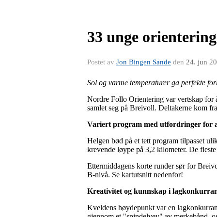
33 unge orienterings
Postet av
Jon Bingen Sande
den
24. jun 2
Sol og varme temperaturer ga perfekte forho
Nordre Follo Orientering var vertskap for å
samlet seg på Breivoll. Deltakerne kom f
Variert program med utfordringer for a
Helgen bød på et tett program tilpasset u
krevende løype på 3,2 kilometer. De fleste
Ettermiddagens korte runder sør for Breivo
B-nivå. Se kartutsnitt nedenfor!
Kreativitet og kunnskap i lagkonkurra
Kveldens høydepunkt var en lagkonkurranse
gjennom et "spindelvev" av merkebånd, og 