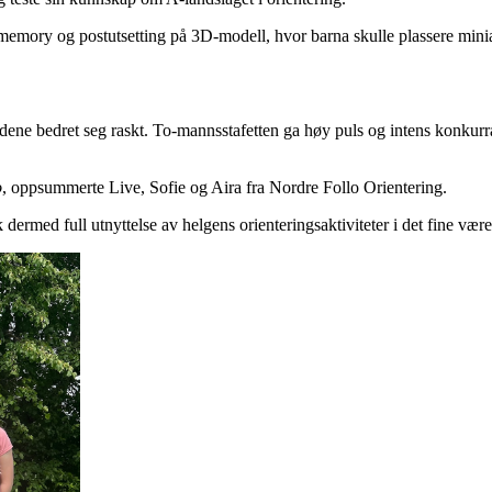
memory og postutsetting på 3D-modell, hvor barna skulle plassere miniat
dene bedret seg raskt. To-mannsstafetten ga høy puls og intens konkurra
o
, oppsummerte Live, Sofie og Aira fra Nordre Follo Orientering.
k dermed full utnyttelse av helgens orienteringsaktiviteter i det fine være