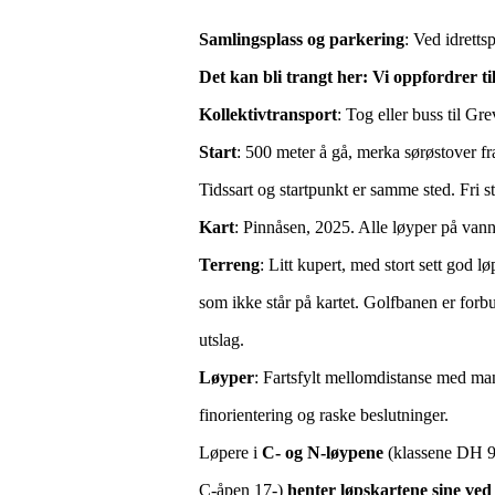
Samlingsplass og parkering
: Ved idretts
Det kan bli trangt her: Vi oppfordrer ti
Kollektivtransport
: Tog eller buss til Gr
Start
: 500 meter å gå, merka sørøstover fr
Tidssart og startpunkt er samme sted. Fri s
Kart
: Pinnåsen, 2025. Alle løyper på vannf
Terreng
: Litt kupert, med stort sett god 
som ikke står på kartet. Golfbanen er for
utslag.
Løyper
: Fartsfylt mellomdistanse med ma
finorientering og raske beslutninger.
Løpere i
C- og N-løypene
(klassene DH 9
C-åpen 17-)
henter løpskartene sine ve