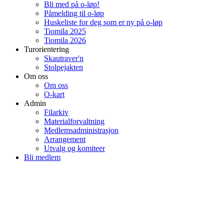
Bli med på o-løp!
Påmelding til o-løp
Huskeliste for deg som er ny på o-løp
Tiomila 2025
Tiomila 2026
Turorientering
Skautraver'n
Stolpejakten
Om oss
Om oss
O-kart
Admin
Filarkiv
Materialforvaltning
Medlemsadministrasjon
Arrangement
Utvalg og komiteer
Bli medlem