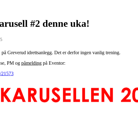
arusell #2 denne uka!
25
 på Greverud idrettsanlegg. Det er derfor ingen vanlig trening.
else, PM og
påmelding
på Eventor:
w/21573