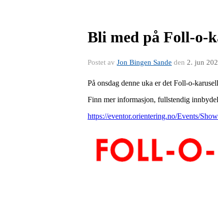
Bli med på Foll-o-k
Postet av
Jon Bingen Sande
den
2. jun 20
På onsdag denne uka er det Foll-o-karusell
Finn mer informasjon, fullstendig innbyd
https://eventor.orientering.no/Events/Sho