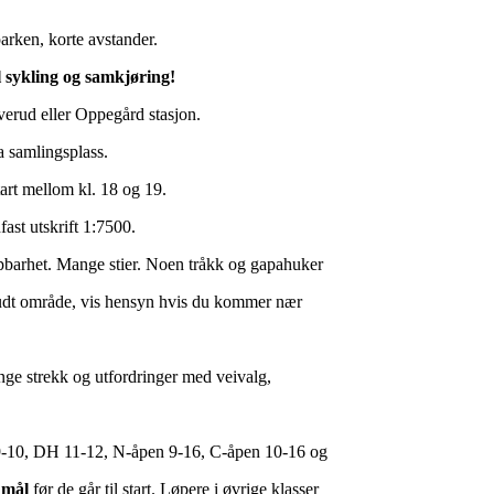
parken, korte avstander.
l sykling og samkjøring!
everud eller Oppegård stasjon.
a samlingsplass.
tart mellom kl. 18 og 19.
ast utskrift 1:7500.
løpbarhet. Mange stier. Noen tråkk og gapahuker
budt område, vis hensyn hvis du kommer nær
nge strekk og utfordringer med veivalg,
-10, DH 11-12, N-åpen 9-16, C-åpen 10-16 og
d mål
før de går til start. Løpere i øvrige klasser