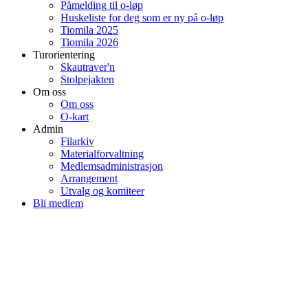
Påmelding til o-løp
Huskeliste for deg som er ny på o-løp
Tiomila 2025
Tiomila 2026
Turorientering
Skautraver'n
Stolpejakten
Om oss
Om oss
O-kart
Admin
Filarkiv
Materialforvaltning
Medlemsadministrasjon
Arrangement
Utvalg og komiteer
Bli medlem