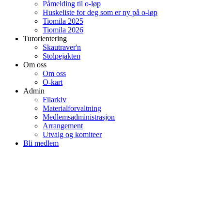
Påmelding til o-løp
Huskeliste for deg som er ny på o-løp
Tiomila 2025
Tiomila 2026
Turorientering
Skautraver'n
Stolpejakten
Om oss
Om oss
O-kart
Admin
Filarkiv
Materialforvaltning
Medlemsadministrasjon
Arrangement
Utvalg og komiteer
Bli medlem