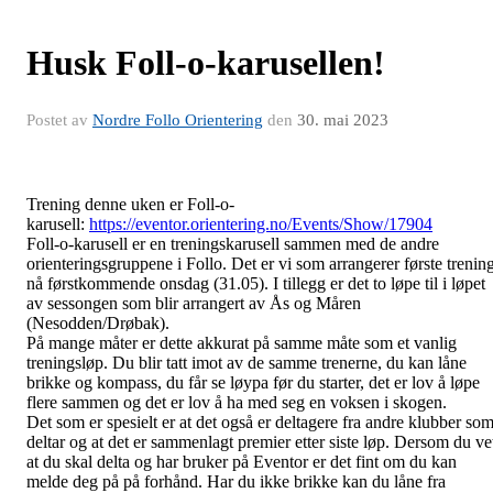
Husk Foll-o-karusellen!
Postet av
Nordre Follo Orientering
den
30. mai 2023
Trening denne uken er Foll-o-
karusell:
https://eventor.orientering.no/Events/Show/17904
Foll-o-karusell er en treningskarusell sammen med de andre
orienteringsgruppene i Follo. Det er vi som arrangerer første trenin
nå førstkommende onsdag (31.05). I tillegg er det to løpe til i løpet
av sessongen som blir arrangert av Ås og Måren
(Nesodden/Drøbak).
På
mange måter er dette akkurat på samme måte som et vanlig
treningsløp. Du blir tatt imot av de samme trenerne, du kan låne
brikke og kompass, du får se løypa før du starter, det er lov å løpe
flere sammen og det er lov å ha med seg en voksen i skogen.
Det som er spesielt er at det også er deltagere fra andre klubber so
deltar og at det er sammenlagt premier etter siste løp. Dersom du ve
at du skal delta og har bruker på Eventor er det fint om du kan
melde deg på på forhånd. Har du ikke brikke kan du låne fra