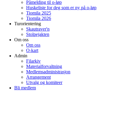
Påmelding til o-løp
Huskeliste for deg som er ny på o-løp
Tiomila 2025
Tiomila 2026
Turorientering
Skautraver'n
Stolpejakten
Om oss
Om oss
O-kart
Admin
Filarkiv
Materialforvaltning
Medlemsadministrasjon
Arrangement
Utvalg og komiteer
Bli medlem