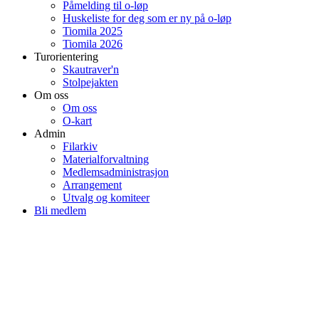
Påmelding til o-løp
Huskeliste for deg som er ny på o-løp
Tiomila 2025
Tiomila 2026
Turorientering
Skautraver'n
Stolpejakten
Om oss
Om oss
O-kart
Admin
Filarkiv
Materialforvaltning
Medlemsadministrasjon
Arrangement
Utvalg og komiteer
Bli medlem