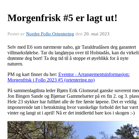
Morgenfrisk #5 er lagt ut!
Postet av
Nordre Follo Orientering
den
20. mai 2023
Selv med E6 som nærmeste nabo, gir Taraldrudåsen deg garantert
villmarksfølelse. Tar du langløypa over til Holstadås, kan du virkel
drømme deg bort! Ta deg tid til å stoppe et øyeblikk for å nyte
naturen.
PM og kart finner du her:
Eventor - Arrangementsinformasjon:
Morgenfrisk i Follo 2023 #5 (orientering.no)
På sammenlagtlista leder Bjørn Erik Glomsrud ganske suverent me
Jon Bingen Sande og Bjørnar Gammelsæter på en fin 2. og 3. plass
Hele 23 stykker har fullført alle de fire første løpene. Det er veldig
imponerende tatt i betraktning hvor vanskelige forhold det har vært 
vinter og langt ut i april! Nå er det imidlertid bare kos i skogen :-)