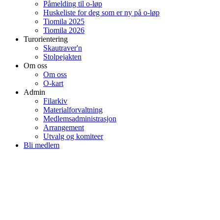
Påmelding til o-løp
Huskeliste for deg som er ny på o-løp
Tiomila 2025
Tiomila 2026
Turorientering
Skautraver'n
Stolpejakten
Om oss
Om oss
O-kart
Admin
Filarkiv
Materialforvaltning
Medlemsadministrasjon
Arrangement
Utvalg og komiteer
Bli medlem