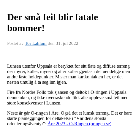
Der små feil blir fatale
bommer!
Postet av
Tor Lahlum
den
31. jul 2022
Lunsen utenfor Uppsala er beryktet for sitt flate og diffuse terreng
der myrer, koller, myrer og atter koller gjentas i det uendelige uten
andre faste holdepunkter. Mister man kartkontakten her, er det
nesten umulig å ta seg inn igjen.
Fire fra Nordre Follo tok sjansen og deltok i O-ringen i Uppsala
denne uken, og ikke overraskende fikk alle oppleve små feil med
store konsekvenser i Lunsen.
Neste år går O-ringen i Åre. Også det et lumsk terreng. Det er bare
starte planleggingen for deltakelse i "Världens största
orienteringsäventyr":
Åre 2023 - O-Ringen (oringen.se)