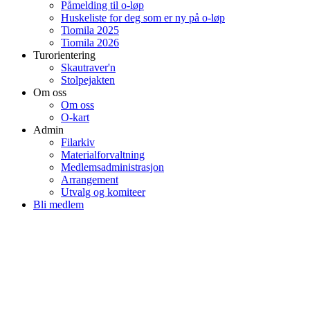
Påmelding til o-løp
Huskeliste for deg som er ny på o-løp
Tiomila 2025
Tiomila 2026
Turorientering
Skautraver'n
Stolpejakten
Om oss
Om oss
O-kart
Admin
Filarkiv
Materialforvaltning
Medlemsadministrasjon
Arrangement
Utvalg og komiteer
Bli medlem