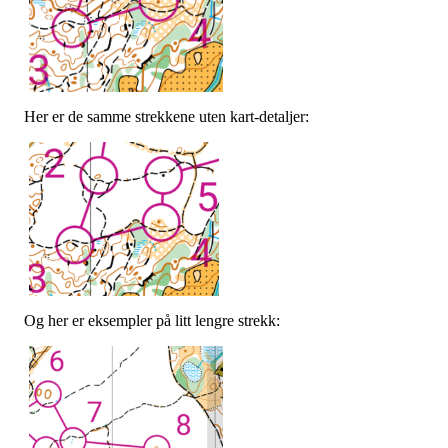
Her er de samme strekkene uten kart-detaljer:
Og her er eksempler på litt lengre strekk: