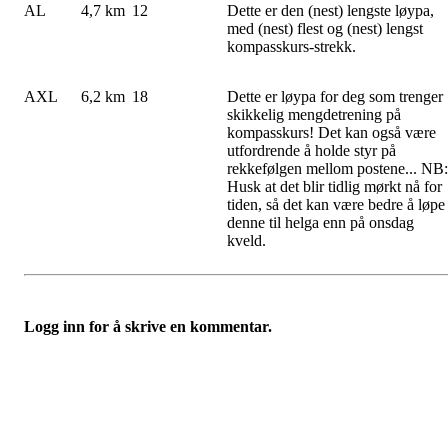
AL
4,7 km
12
Dette er den (nest) lengste løypa,
med (nest) flest og (nest) lengst
kompasskurs-strekk.
AXL
6,2 km
18
Dette er løypa for deg som trenger
skikkelig mengdetrening på
kompasskurs! Det kan også være
utfordrende å holde styr på
rekkefølgen mellom postene... NB:
Husk at det blir tidlig mørkt nå for
tiden, så det kan være bedre å løpe
denne til helga enn på onsdag
kveld.
Logg inn for å skrive en kommentar.