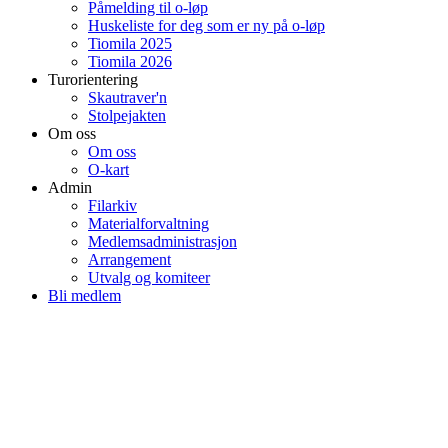
Påmelding til o-løp
Huskeliste for deg som er ny på o-løp
Tiomila 2025
Tiomila 2026
Turorientering
Skautraver'n
Stolpejakten
Om oss
Om oss
O-kart
Admin
Filarkiv
Materialforvaltning
Medlemsadministrasjon
Arrangement
Utvalg og komiteer
Bli medlem