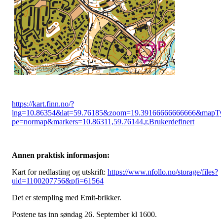
https://kart.finn.no/?
lng=10.86354&lat=59.76185&zoom=19.39166666666666&mapT
pe=normap&markers=10.86311,59.76144,r,Brukerdefinert
Annen praktisk informasjon:
Kart for nedlasting og utskrift:
https://www.nfollo.no/storage/files?
uid=1100207756&pfi=61564
Det er stempling med Emit-brikker.
Postene tas inn søndag 26. September kl 1600.