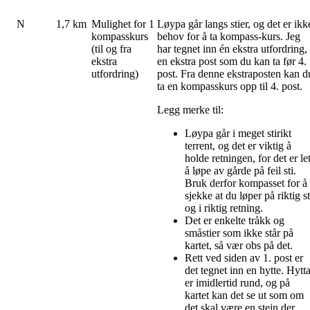
N
1,7 km
Mulighet for 1
Løypa går langs stier, og det er ikk
kompasskurs
behov for å ta kompass-kurs. Jeg
(til og fra
har tegnet inn én ekstra utfordring,
ekstra
en ekstra post som du kan ta før 4.
utfordring)
post. Fra denne ekstraposten kan d
ta en kompasskurs opp til 4. post.
Legg merke til:
Løypa går i meget stirikt
terrent, og det er viktig å
holde retningen, for det er let
å løpe av gårde på feil sti.
Bruk derfor kompasset for å
sjekke at du løper på riktig st
og i riktig retning.
Det er enkelte tråkk og
småstier som ikke står på
kartet, så vær obs på det.
Rett ved siden av 1. post er
det tegnet inn en hytte. Hytt
er imidlertid rund, og på
kartet kan det se ut som om
det skal være en stein der.