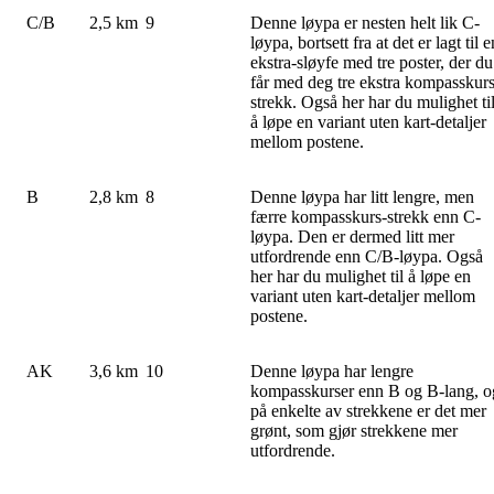
C/B
2,5 km
9
Denne løypa er nesten helt lik C-
løypa, bortsett fra at det er lagt til e
ekstra-sløyfe med tre poster, der du
får med deg tre ekstra kompasskurs
strekk. Også her har du mulighet ti
å løpe en variant uten kart-detaljer
mellom postene.
B
2,8 km
8
Denne løypa har litt lengre, men
færre kompasskurs-strekk enn C-
løypa. Den er dermed litt mer
utfordrende enn C/B-løypa. Også
her har du mulighet til å løpe en
variant uten kart-detaljer mellom
postene.
AK
3,6 km
10
Denne løypa har lengre
kompasskurser enn B og B-lang, o
på enkelte av strekkene er det mer
grønt, som gjør strekkene mer
utfordrende.