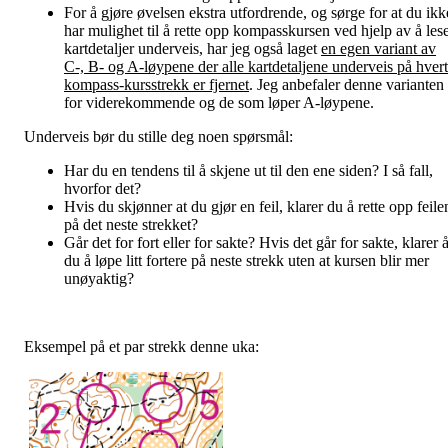
For å gjøre øvelsen ekstra utfordrende, og sørge for at du ikk
har mulighet til å rette opp kompasskursen ved hjelp av å les
kartdetaljer underveis, har jeg også laget
en egen variant av
C-, B- og A-løypene der
alle kartdetaljene underveis på hvert
kompass-kursstrekk er fjernet
. Jeg anbefaler denne varianten
for viderekommende og de som løper A-løypene.
Underveis bør du stille deg noen spørsmål:
Har du en tendens til å skjene ut til den ene siden? I så fall,
hvorfor det?
Hvis du skjønner at du gjør en feil, klarer du å rette opp feile
på det neste strekket?
Går det for fort eller for sakte? Hvis det går for sakte, klarer 
du å løpe litt fortere på neste strekk uten at kursen blir mer
unøyaktig?
Eksempel på et par strekk denne uka: