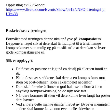
Opplasting av GPS-spor:
https://www.livelox.com/Events/Show/69124/NFO-Treningsl-p-
Uke-38
Beskrivelse av treningen
Formålet med treningen denne uka er å øve på
kompasskurs
.
Løypene er laget slik at dere skal få mulighet til å ta så mange
kompasskurser som mulig og på en slik måte at dere kan se hvor
gode kompasskursene er.
Slik er opplegget:
De fleste av postene er lagt på en detalj på eller tett inntil en
sti.
På de fleste av strekkene skal dere ta en kompasskurs mot
stien og post-detaljen, som i eksempelet nedenfor
Dere skal forsøke å finne en god balanse mellom å ta en
nøyaktig kompass-kurs og holde høy nok fart.
Når dere kommer til stien vil dere kunne hvor langt fra poste
dere havner.
Ved å gjøre dette mange ganger i løpet av løypa er meningen
at dere skal kunne fange opp eventuelle skjevheter.