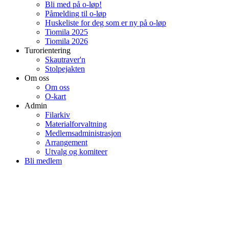
Bli med på o-løp!
Påmelding til o-løp
Huskeliste for deg som er ny på o-løp
Tiomila 2025
Tiomila 2026
Turorientering
Skautraver'n
Stolpejakten
Om oss
Om oss
O-kart
Admin
Filarkiv
Materialforvaltning
Medlemsadministrasjon
Arrangement
Utvalg og komiteer
Bli medlem