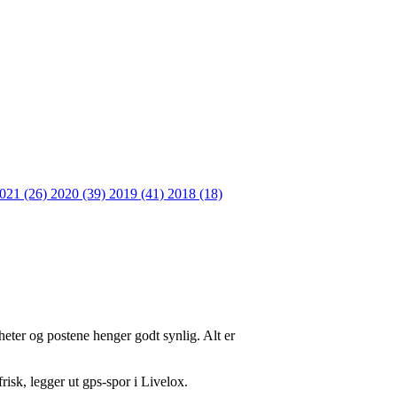
021 (26)
2020 (39)
2019 (41)
2018 (18)
heter og postene henger godt synlig. Alt er
risk, legger ut gps-spor i Livelox.