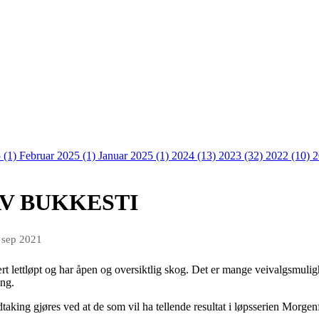
 (1)
Februar 2025 (1)
Januar 2025 (1)
2024 (13)
2023 (32)
2022 (10)
2
AV BUKKESTI
 sep 2021
rt lettløpt og har åpen og oversiktlig skog. Det er mange veivalgsmulig
ing.
aking gjøres ved at de som vil ha tellende resultat i løpsserien Morgenf