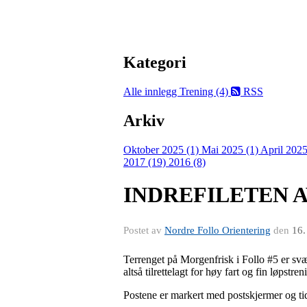
Kategori
Alle innlegg
Trening (4)
RSS
Arkiv
Oktober 2025 (1)
Mai 2025 (1)
April 2025
2017 (19)
2016 (8)
INDREFILETEN 
Postet av
Nordre Follo Orientering
den
16.
Terrenget på Morgenfrisk i Follo #5 er svæ
altså tilrettelagt for høy fart og fin løpstren
Postene er markert med postskjermer og tidt