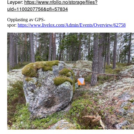
Løyper:
https://www.nfollo.no/storage/files?
uid=1100207756&pfi=57834
Opplasting av GPS-
spor:
https://www.livelox.com/Admin/Events/Overview/62758