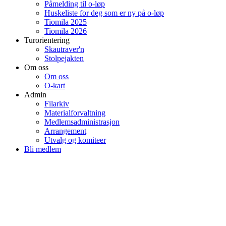
Påmelding til o-løp
Huskeliste for deg som er ny på o-løp
Tiomila 2025
Tiomila 2026
Turorientering
Skautraver'n
Stolpejakten
Om oss
Om oss
O-kart
Admin
Filarkiv
Materialforvaltning
Medlemsadministrasjon
Arrangement
Utvalg og komiteer
Bli medlem