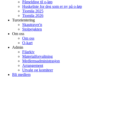
Påmelding til o-løp
Huskeliste for deg som er ny på o-løp
Tiomila 2025
Tiomila 2026
Turorientering
Skautraver'n
Stolpejakten
Om oss
Om oss
O-kart
Admin
Filarkiv
Materialforvaltning
Medlemsadministrasjon
Arrangement
Utvalg og komiteer
Bli medlem