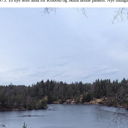
5. To nye seire altså for Kolbotn og Skimt denne påsken. Nye mulighet