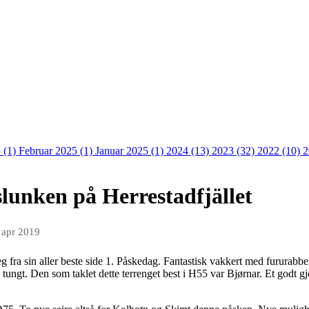
 (1)
Februar 2025 (1)
Januar 2025 (1)
2024 (13)
2023 (32)
2022 (10)
2
lunken på Herrestadfjället
 apr 2019
eg fra sin aller beste side 1. Påskedag. Fantastisk vakkert med fururabbe
å tungt. Den som taklet dette terrenget best i H55 var Bjørnar. Et godt g