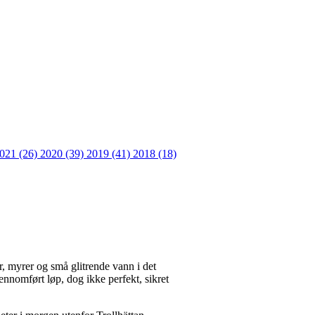
021 (26)
2020 (39)
2019 (41)
2018 (18)
r, myrer og små glitrende vann i det
jennomført løp, dog ikke perfekt, sikret