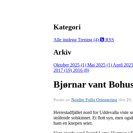
Kategori
Alle innlegg
Trening (4)
RSS
Arkiv
Oktober 2025 (1)
Mai 2025 (1)
April 2025
2017 (19)
2016 (8)
Bjørnar vant Bohus
Postet av
Nordre Follo Orientering
den
21.
Herrestadfjället nord for Uddevalla viste s
strålende solskinnet. Et flott syn, men ogs
ham en knepen seier.