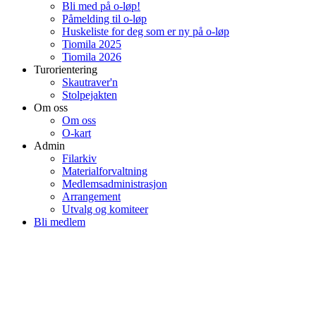
Bli med på o-løp!
Påmelding til o-løp
Huskeliste for deg som er ny på o-løp
Tiomila 2025
Tiomila 2026
Turorientering
Skautraver'n
Stolpejakten
Om oss
Om oss
O-kart
Admin
Filarkiv
Materialforvaltning
Medlemsadministrasjon
Arrangement
Utvalg og komiteer
Bli medlem