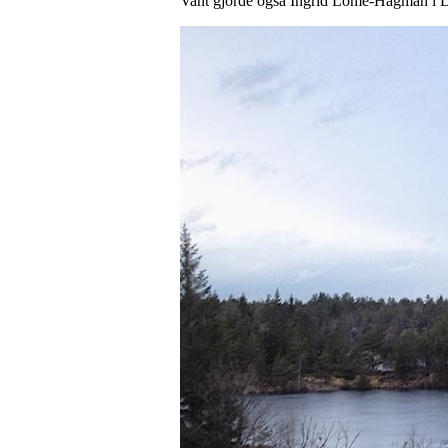
Vant gjorde også Ingrid Lome-Hagman i D7