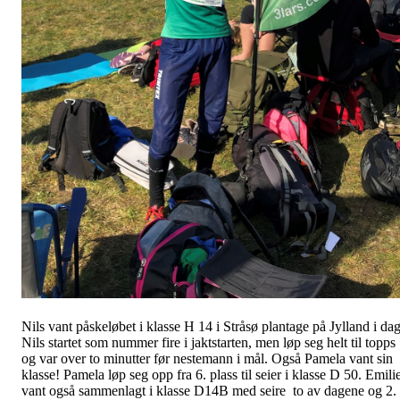
Nils vant påskeløbet i klasse H 14 i Stråsø plantage på Jylland i dag
Nils startet som nummer fire i jaktstarten, men løp seg helt til topps
og var over to minutter før nestemann i mål. Også Pamela vant sin
klasse! Pamela løp seg opp fra 6. plass til seier i klasse D 50. Emili
vant også sammenlagt i klasse D14B med seire to av dagene og 2.