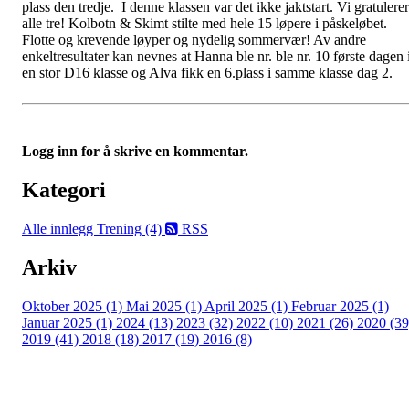
plass den tredje. I denne klassen var det ikke jaktstart. Vi gratulerer
alle tre! Kolbotn & Skimt stilte med hele 15 løpere i påskeløbet.
Flotte og krevende løyper og nydelig sommervær! Av andre
enkeltresultater kan nevnes at Hanna ble nr. ble nr. 10 første dagen 
en stor D16 klasse og Alva fikk en 6.plass i samme klasse dag 2.
Logg inn for å skrive en kommentar.
Kategori
Alle innlegg
Trening (4)
RSS
Arkiv
Oktober 2025 (1)
Mai 2025 (1)
April 2025 (1)
Februar 2025 (1)
Januar 2025 (1)
2024 (13)
2023 (32)
2022 (10)
2021 (26)
2020 (39
2019 (41)
2018 (18)
2017 (19)
2016 (8)