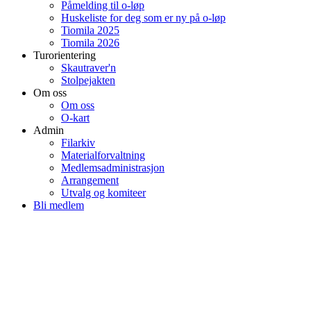
Påmelding til o-løp
Huskeliste for deg som er ny på o-løp
Tiomila 2025
Tiomila 2026
Turorientering
Skautraver'n
Stolpejakten
Om oss
Om oss
O-kart
Admin
Filarkiv
Materialforvaltning
Medlemsadministrasjon
Arrangement
Utvalg og komiteer
Bli medlem