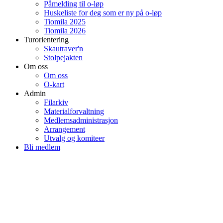
Påmelding til o-løp
Huskeliste for deg som er ny på o-løp
Tiomila 2025
Tiomila 2026
Turorientering
Skautraver'n
Stolpejakten
Om oss
Om oss
O-kart
Admin
Filarkiv
Materialforvaltning
Medlemsadministrasjon
Arrangement
Utvalg og komiteer
Bli medlem