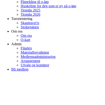
Påmelding til o-løp
Huskeliste for deg som er ny på o-løp
Tiomila 2025
Tiomila 2026
Turorientering
Skautraver'n
Stolpejakten
Om oss
Om oss
O-kart
Admin
Filarkiv
Materialforvaltning
Medlemsadministrasjon
Arrangement
Utvalg og komiteer
Bli medlem