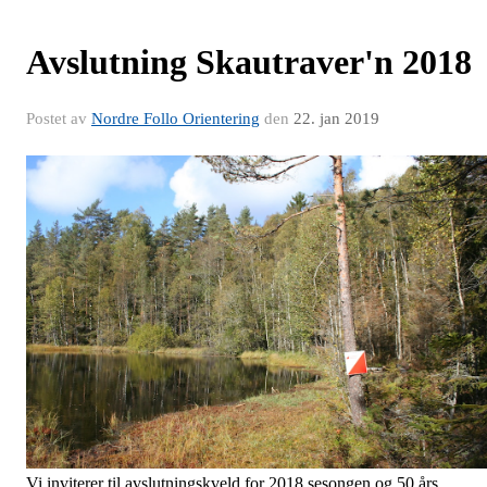
Avslutning Skautraver'n 2018
Postet av
Nordre Follo Orientering
den
22. jan 2019
Vi inviterer til avslutningskveld for 2018 sesongen og 50 års