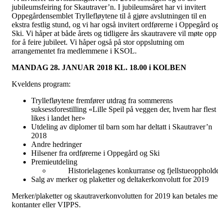
jubileumsfeiring for Skautraver’n. I jubileumsåret har vi invitert
Oppegårdensemblet Tryllefløytene til å gjøre avslutningen til en
ekstra festlig stund, og vi har også invitert ordførerne i Oppegård o
Ski. Vi håper at både årets og tidligere års skautravere vil møte opp
for å feire jubileet. Vi håper også på stor oppslutning om
arrangementet fra medlemmene i KSOL.
MANDAG 28. JANUAR 2018 KL. 18.00 i KOLBEN
Kveldens program:
Tryllefløytene fremfører utdrag fra sommerens
suksessforestilling «Lille Speil på veggen der, hvem har flest
likes i landet her»
Utdeling av diplomer til barn som har deltatt i Skautraver’n
2018
Andre hedringer
Hilsener fra ordførerne i Oppegård og Ski
Premieutdeling
Historielagenes konkurranse og fjellstueoppholde
Salg av merker og plaketter og deltakerkonvolutt for 2019
Merker/plaketter og skautraverkonvolutten for 2019 kan betales m
kontanter eller VIPPS.