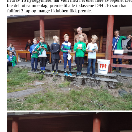
hvorav 18 nybegynnere, har vært med i et eller flere av løpene. Det
ble delt ut sammenlagt premie til alle i klassene D/H -16 som har
fullført 3 løp og mange i klubben fikk premie.