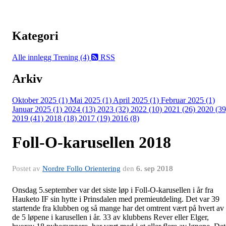
Kategori
Alle innlegg
Trening (4)
RSS
Arkiv
Oktober 2025 (1)
Mai 2025 (1)
April 2025 (1)
Februar 2025 (1)
Januar 2025 (1)
2024 (13)
2023 (32)
2022 (10)
2021 (26)
2020 (39
2019 (41)
2018 (18)
2017 (19)
2016 (8)
Foll-O-karusellen 2018
Postet av
Nordre Follo Orientering
den
6. sep 2018
Onsdag 5.september var det siste løp i Foll-O-karusellen i år fra
Hauketo IF sin hytte i Prinsdalen med premieutdeling. Det var 39
startende fra klubben og så mange har det omtrent vært på hvert av
de 5 løpene i karusellen i år. 33 av klubbens Rever eller Elger,