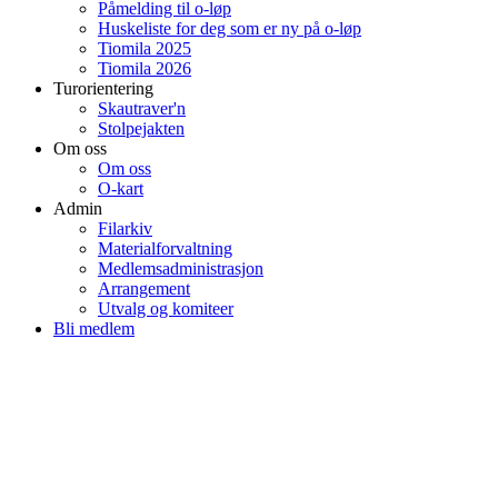
Påmelding til o-løp
Huskeliste for deg som er ny på o-løp
Tiomila 2025
Tiomila 2026
Turorientering
Skautraver'n
Stolpejakten
Om oss
Om oss
O-kart
Admin
Filarkiv
Materialforvaltning
Medlemsadministrasjon
Arrangement
Utvalg og komiteer
Bli medlem