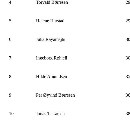
4
Torvald Børresen
29
5
Helene Harstad
29
6
Julia Rayamajhi
30
7
Ingeborg Røhjell
30
8
Hilde Amundsen
35
9
Per Øyvind Børresen
36
10
Jonas T. Larsen
38