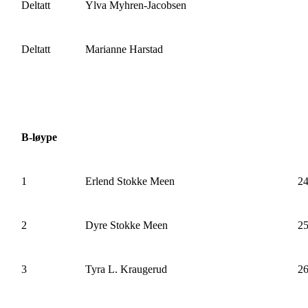
Deltatt
Ylva Myhren-Jacobsen
Deltatt
Marianne Harstad
B-løype
1
Erlend Stokke Meen
24
2
Dyre Stokke Meen
25
3
Tyra L. Kraugerud
26