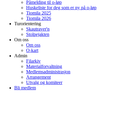
Påmelding til o-løp
Huskeliste for deg som er ny på o-løp
Tiomila 2025
Tiomila 2026
Turorientering
Skautraver'n
Stolpejakten
Om oss
Om oss
O-kart
Admin
Filarkiv
Materialforvaltning
Medlemsadministrasjon
Arrangement
Utvalg og komiteer
Bli medlem