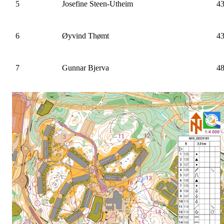
5
Josefine Steen-Utheim
43
6
Øyvind Thømt
43
7
Gunnar Bjerva
48