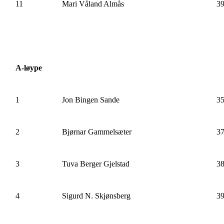
11
Mari Våland Almås
39
A-løype
1
Jon Bingen Sande
35
2
Bjørnar Gammelsæter
37
3
Tuva Berger Gjelstad
38
4
Sigurd N. Skjønsberg
39