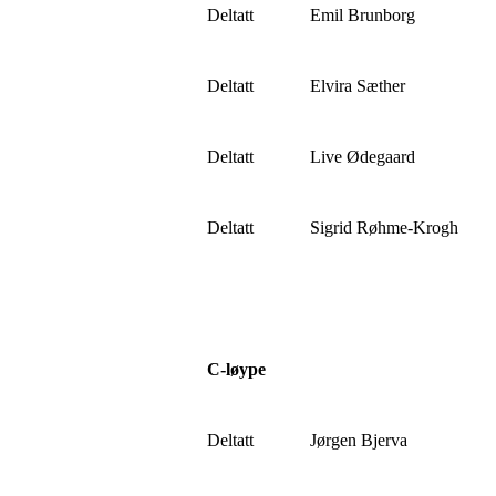
Deltatt
Emil Brunborg
Deltatt
Elvira Sæther
Deltatt
Live Ødegaard
Deltatt
Sigrid Røhme-Krogh
C-løype
Deltatt
Jørgen Bjerva