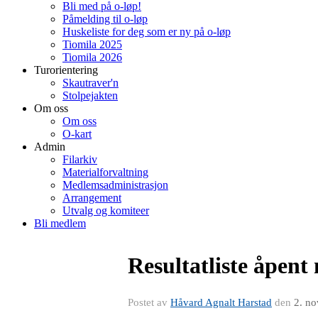
Bli med på o-løp!
Påmelding til o-løp
Huskeliste for deg som er ny på o-løp
Tiomila 2025
Tiomila 2026
Turorientering
Skautraver'n
Stolpejakten
Om oss
Om oss
O-kart
Admin
Filarkiv
Materialforvaltning
Medlemsadministrasjon
Arrangement
Utvalg og komiteer
Bli medlem
Resultatliste åpent
Postet av
Håvard Agnalt Harstad
den
2. n