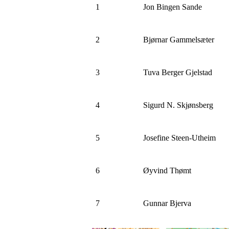
1
Jon Bingen Sande
2
Bjørnar Gammelsæter
3
Tuva Berger Gjelstad
4
Sigurd N. Skjønsberg
5
Josefine Steen-Utheim
6
Øyvind Thømt
7
Gunnar Bjerva