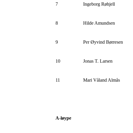
7
Ingeborg Røhjell
8
Hilde Amundsen
9
Per Øyvind Børresen
10
Jonas T. Larsen
11
Mari Våland Almås
A-løype