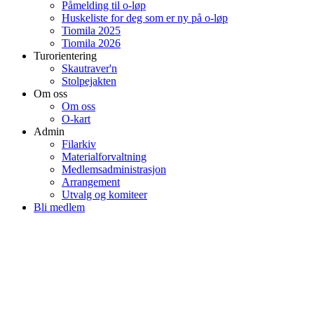
Påmelding til o-løp
Huskeliste for deg som er ny på o-løp
Tiomila 2025
Tiomila 2026
Turorientering
Skautraver'n
Stolpejakten
Om oss
Om oss
O-kart
Admin
Filarkiv
Materialforvaltning
Medlemsadministrasjon
Arrangement
Utvalg og komiteer
Bli medlem