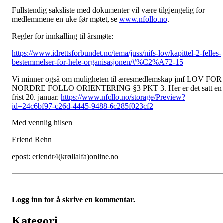
Fullstendig saksliste med dokumenter vil være tilgjengelig for
medlemmene en uke før møtet, se
www.nfollo.no
.
Regler for innkalling til årsmøte:
https://www.idrettsforbundet.no/tema/juss/nifs-lov/kapittel-2-felles-
bestemmelser-for-hele-organisasjonen/#%C2%A72-15
Vi minner også om muligheten til æresmedlemskap jmf LOV FOR
NORDRE FOLLO ORIENTERING §3 PKT 3. Her er det satt en
frist 20. januar.
https://www.nfollo.no/storage/Preview?
id=24c6bf97-c26d-4445-9488-6c285f023cf2
Med vennlig hilsen
Erlend Rehn
epost: erlendr4(krøllalfa)online.no
Logg inn for å skrive en kommentar.
Kategori