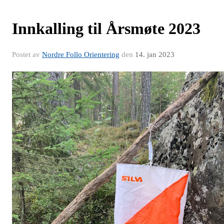
Innkalling til Årsmøte 2023
Postet av
Nordre Follo Orientering
den
14. jan 2023