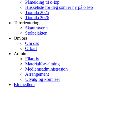
Påmelding til o-løp
Huskeliste for deg som er ny på o-løp
Tiomila 2025
Tiomila 2026
Turorientering
Skautraver'n
Stolpejakten
Om oss
Om oss
O-kart
Admin
Filarkiv
Materialforvaltning
Medlemsadministrasjon
Arrangement
Utvalg og komiteer
Bli medlem