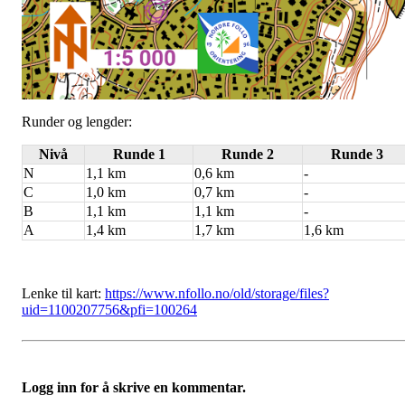
Runder og lengder:
Nivå
Runde 1
Runde 2
Runde 3
N
1,1 km
0,6 km
-
C
1,0 km
0,7 km
-
B
1,1 km
1,1 km
-
A
1,4 km
1,7 km
1,6 km
Lenke til kart:
https://www.nfollo.no/old/storage/files?
uid=1100207756&pfi=100264
Logg inn for å skrive en kommentar.