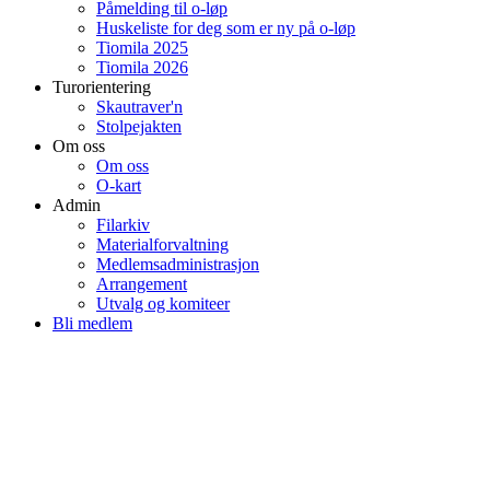
Påmelding til o-løp
Huskeliste for deg som er ny på o-løp
Tiomila 2025
Tiomila 2026
Turorientering
Skautraver'n
Stolpejakten
Om oss
Om oss
O-kart
Admin
Filarkiv
Materialforvaltning
Medlemsadministrasjon
Arrangement
Utvalg og komiteer
Bli medlem