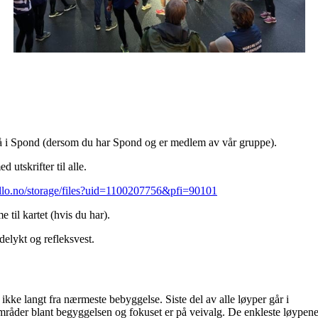
på i Spond (dersom du har Spond og er medlem av vår gruppe).
d utskrifter til alle.
llo.no/storage/files?uid=1100207756&pfi=90101
 til kartet (hvis du har).
elykt og refleksvest.
 ikke langt fra nærmeste bebyggelse. Siste del av alle løyper går i
mråder blant begyggelsen og fokuset er på veivalg. De enkleste løypene