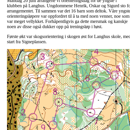
Mandag 20 juni arrangerte vi orienteringsdag for de yngste i
klubben på Langhus. Ungdommene Henrik, Oskar og Sigurd sto f
arrangementet. Til sammen var det 16 barn som deltok. Våre yngst
orienteringsløpere var oppfordret til å ta med noen venner, noe som
var meget vellykket. Forhåpentligvis ga dette mersmak og kanskje
noen av disse også dukker opp på treningsløp i høst.
Første økt var skogsorientering i skogen øst for Langhus skole, me
start fra Signeplassen.