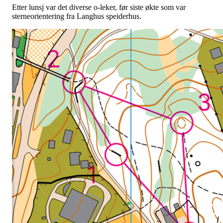
Etter lunsj var det diverse o-leker, før siste økte som var
sterneorientering fra Langhus speiderhus.