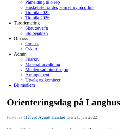
Påmelding til o-løp
Huskeliste for deg som er ny på o-løp
Tiomila 2025
Tiomila 2026
Turorientering
Skautraver'n
Stolpejakten
Om oss
Om oss
O-kart
Admin
Filarkiv
Materialforvaltning
Medlemsadministrasjon
Arrangement
Utvalg og komiteer
Bli medlem
Orienteringsdag på Langhus
Postet av
Håvard Agnalt Harstad
den
21. jun 2022