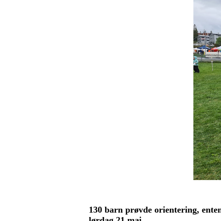
130 barn prøvde orientering, ente
lørdag 21.mai.