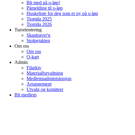
Bli med på o-løp!
Påmelding til o-løp
Huskeliste for deg som er ny på o-løp
Tiomila 2025
Tiomila 2026
Turorientering
Skautraver'n
Stolpejakten
Om oss
Om oss
O-kart
Admin
Filarkiv
Materialforvaltning
Medlemsadministrasjon
Arrangement
Utvalg og komiteer
Bli medlem