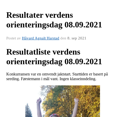
Resultater verdens
orienteringsdag 08.09.2021
Postet av
Håvard Agnalt Harstad
den
8. sep 2021
Resultatliste verdens
orienteringsdag 08.09.2021
Konkurransen var en omvendt jaktstart. Starttiden er basert på
seeding. Førstemann i mål vant. Ingen klasseinndeling.