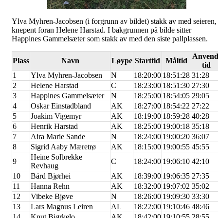
Ylva Myhren-Jacobsen (i forgrunn av bildet) stakk av med seieren,
knepent foran Helene Harstad. I bakgrunnen på bilde sitter
Happines Gammelsæter som stakk av med den siste pallplassen.
Anvend
Plass
Navn
Løype
Starttid
Måltid
tid
1
Ylva Myhren-Jacobsen
N
18:20:00
18:51:28
31:28
2
Helene Harstad
C
18:23:00
18:51:30
27:30
3
Happines Gammelsæter
N
18:25:00
18:54:05
29:05
4
Oskar Einstadbland
AK
18:27:00
18:54:22
27:22
5
Joakim Vigemyr
AK
18:19:00
18:59:28
40:28
6
Henrik Harstad
AK
18:25:00
19:00:18
35:18
7
Aira Marie Sande
N
18:24:00
19:00:20
36:07
8
Sigrid Aaby Mæretrø
AK
18:15:00
19:00:55
45:55
Heine Solbrekke
9
C
18:24:00
19:06:10
42:10
Revhaug
10
Bård Bjørhei
AK
18:39:00
19:06:35
27:35
11
Hanna Rehn
AK
18:32:00
19:07:02
35:02
12
Vibeke Bjøve
N
18:26:00
19:09:30
33:30
13
Lars Magnus Leiren
AL
18:22:00
19:10:46
48:46
14
Knut Bjørkelo
AK
18:42:00
19:10:55
28:55