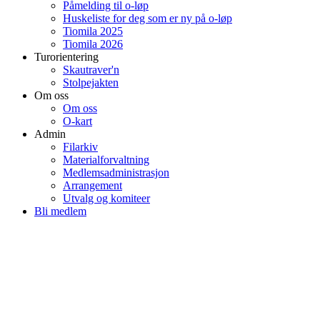
Påmelding til o-løp
Huskeliste for deg som er ny på o-løp
Tiomila 2025
Tiomila 2026
Turorientering
Skautraver'n
Stolpejakten
Om oss
Om oss
O-kart
Admin
Filarkiv
Materialforvaltning
Medlemsadministrasjon
Arrangement
Utvalg og komiteer
Bli medlem