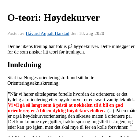
O-teori: Høydekurver
Postet av
Håvard Agnalt Harstad
den
18. aug 2020
Denne ukens trening har fokus på høydekurver. Dette innlegget er
for de som ønsker litt teori før treningen.
Innledning
Sitat fra Norges orienteringsforbund sitt hefte
Orienteringsteknisktrening:
"Når vi hører eliteløperne fortelle hvordan de orienterer, er det
tydelig at orientering etter høydekurver er en svært vanlig teknikk.
Vi vil gå så langt som å påstå at nøkkelen til å bli en god
orienterer, er å bli en dyktig høydekurvetolker.
(...) På en måte
er også høydekurveorientering den sikreste måten å orientere på.
Det kan komme nye grøfter, traktorspor og hogstfelt i skogen, og
stier kan gro igjen, men det skal mye til før en kolle forsvinner. "