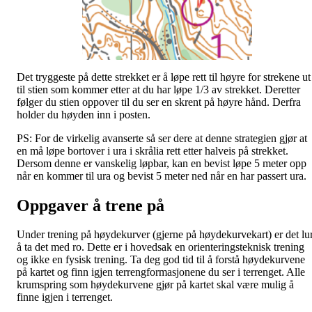
Det tryggeste på dette strekket er å løpe rett til høyre for strekene ut
til stien som kommer etter at du har løpe 1/3 av strekket. Deretter
følger du stien oppover til du ser en skrent på høyre hånd. Derfra
holder du høyden inn i posten.
PS: For de virkelig avanserte så ser dere at denne strategien gjør at
en må løpe bortover i ura i skrålia rett etter halveis på strekket.
Dersom denne er vanskelig løpbar, kan en bevist løpe 5 meter opp
når en kommer til ura og bevist 5 meter ned når en har passert ura.
Oppgaver å trene på
Under trening på høydekurver (gjerne på høydekurvekart) er det lur
å ta det med ro. Dette er i hovedsak en orienteringsteknisk trening
og ikke en fysisk trening. Ta deg god tid til å forstå høydekurvene
på kartet og finn igjen terrengformasjonene du ser i terrenget. Alle
krumspring som høydekurvene gjør på kartet skal være mulig å
finne igjen i terrenget.