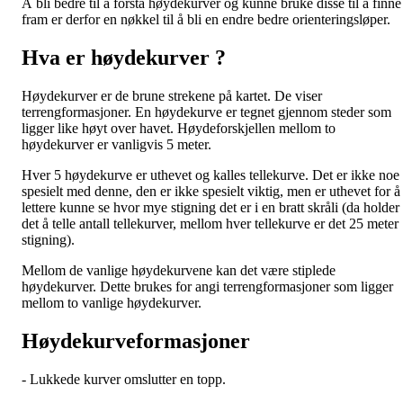
Å bli bedre til å forstå høydekurver og kunne bruke disse til å finne
fram er derfor en nøkkel til å bli en endre bedre orienteringsløper.
Hva er høydekurver ?
Høydekurver er de brune strekene på kartet. De viser
terrengformasjoner. En høydekurve er tegnet gjennom steder som
ligger like høyt over havet. Høydeforskjellen mellom to
høydekurver er vanligvis 5 meter.
Hver 5 høydekurve er uthevet og kalles tellekurve. Det er ikke noe
spesielt med denne, den er ikke spesielt viktig, men er uthevet for å
lettere kunne se hvor mye stigning det er i en bratt skråli (da holder
det å telle antall tellekurver, mellom hver tellekurve er det 25 meter
stigning).
Mellom de vanlige høydekurvene kan det være stiplede
høydekurver. Dette brukes for angi terrengformasjoner som ligger
mellom to vanlige høydekurver.
Høydekurveformasjoner
- Lukkede kurver omslutter en topp.