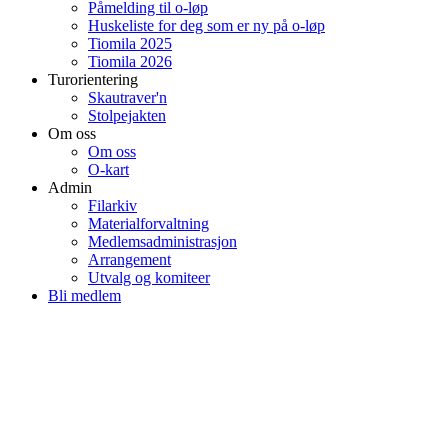
Påmelding til o-løp
Huskeliste for deg som er ny på o-løp
Tiomila 2025
Tiomila 2026
Turorientering
Skautraver'n
Stolpejakten
Om oss
Om oss
O-kart
Admin
Filarkiv
Materialforvaltning
Medlemsadministrasjon
Arrangement
Utvalg og komiteer
Bli medlem