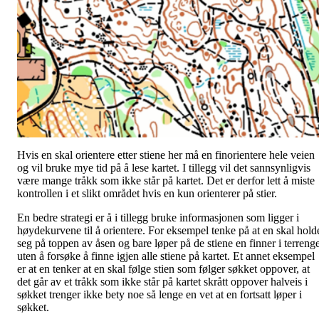
Hvis en skal orientere etter stiene her må en finorientere hele veien
og vil bruke mye tid på å lese kartet. I tillegg vil det sannsynligvis
være mange tråkk som ikke står på kartet. Det er derfor lett å miste
kontrollen i et slikt området hvis en kun orienterer på stier.
En bedre strategi er å i tillegg bruke informasjonen som ligger i
høydekurvene til å orientere. For eksempel tenke på at en skal hold
seg på toppen av åsen og bare løper på de stiene en finner i terrenge
uten å forsøke å finne igjen alle stiene på kartet. Et annet eksempel
er at en tenker at en skal følge stien som følger søkket oppover, at
det går av et tråkk som ikke står på kartet skrått oppover halveis i
søkket trenger ikke bety noe så lenge en vet at en fortsatt løper i
søkket.