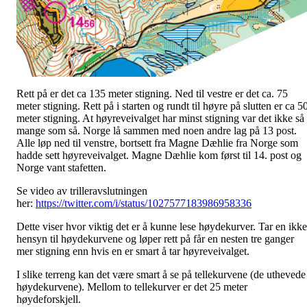
Rett på er det ca 135 meter stigning. Ned til vestre er det ca. 75
meter stigning. Rett på i starten og rundt til høyre på slutten er ca 5
meter stigning. At høyreveivalget har minst stigning var det ikke så
mange som så. Norge lå sammen med noen andre lag på 13 post.
Alle løp ned til venstre, bortsett fra Magne Dæhlie fra Norge som
hadde sett høyreveivalget. Magne Dæhlie kom først til 14. post og
Norge vant stafetten.
Se video av trilleravslutningen
her:
https://twitter.com/i/status/1027577183986958336
Dette viser hvor viktig det er å kunne lese høydekurver. Tar en ikke
hensyn til høydekurvene og løper rett på får en nesten tre ganger
mer stigning enn hvis en er smart å tar høyreveivalget.
I slike terreng kan det være smart å se på tellekurvene (de uthevede
høydekurvene). Mellom to tellekurver er det 25 meter
høydeforskjell.