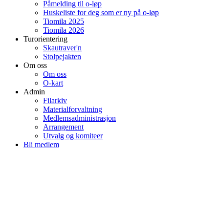
Påmelding til o-løp
Huskeliste for deg som er ny på o-løp
Tiomila 2025
Tiomila 2026
Turorientering
Skautraver'n
Stolpejakten
Om oss
Om oss
O-kart
Admin
Filarkiv
Materialforvaltning
Medlemsadministrasjon
Arrangement
Utvalg og komiteer
Bli medlem