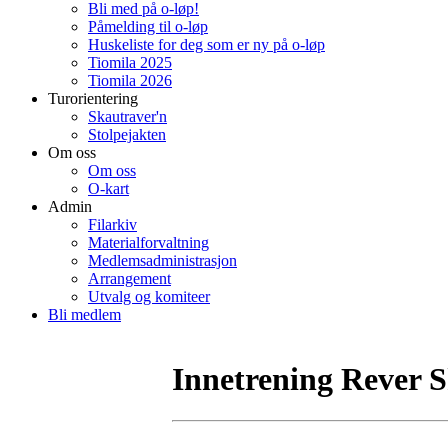
Bli med på o-løp!
Påmelding til o-løp
Huskeliste for deg som er ny på o-løp
Tiomila 2025
Tiomila 2026
Turorientering
Skautraver'n
Stolpejakten
Om oss
Om oss
O-kart
Admin
Filarkiv
Materialforvaltning
Medlemsadministrasjon
Arrangement
Utvalg og komiteer
Bli medlem
Innetrening Rever S