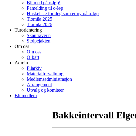
Bli med på o-løp!
Påmelding til o-løp
Huskeliste for deg som er ny på o-løp
Tiomila 2025
Tiomila 2026
Turorientering
Skautraver'n
Stolpejakten
Om oss
Om oss
O-kart
Admin
Filarkiv
Materialforvaltning
Medlemsadministrasjon
Arrangement
Utvalg og komiteer
Bli medlem
Bakkeintervall Elge