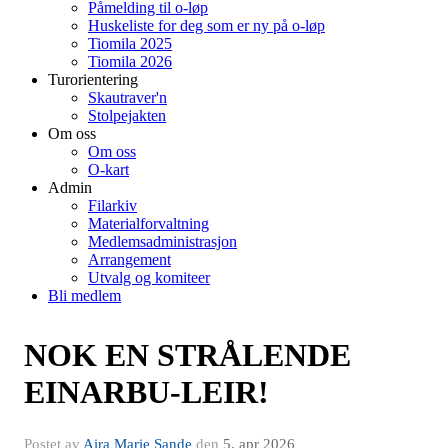
Påmelding til o-løp
Huskeliste for deg som er ny på o-løp
Tiomila 2025
Tiomila 2026
Turorientering
Skautraver'n
Stolpejakten
Om oss
Om oss
O-kart
Admin
Filarkiv
Materialforvaltning
Medlemsadministrasjon
Arrangement
Utvalg og komiteer
Bli medlem
NOK EN STRÅLENDE
EINARBU-LEIR!
Postet av
Aira Marie Sande
den
5. apr 2026