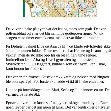
Da vi var tilbake på hytta var det lek og moro som gjalt. Det var
pølsemiddag og etter det blir samtlige godteposer åpnet. Vi tok
sengen ca to timer etter skjema, men det var ikke et problem.
På lørdagen våknet Live og Aira ca kl 7 og klarte selvfølgelig ikke
å holde munnen lukket. Dette resulterte i at Helene og Leanna også
våknet, men de sto ikke opp før en og en halv time senere.
Innimellom lekte Aira og Live i gymsalen og andre steder.
Styrelederen i OL Flaggtreff, klubben som eier hytta, Per Oskar,
kom innom før frokost.
Det var en fin frokost, Gustav drakk kaffe og boksen med Nugatti
ble ikke spart på. Før første økt hadde vi tid til å leke enda mer.
Litt ute på formiddagen kom Mari, Sofie og Julie innom en tur. De
var med på første økt.
Første økt var noen korte stafett-løyper i skogen rundt hytta. Etter
noen løyper bar det inn igjen til lunsj. Det var brødskiver og sveler