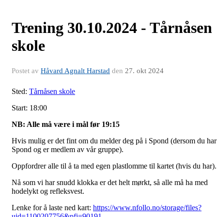
Trening 30.10.2024 - Tårnåsen
skole
Postet av
Håvard Agnalt Harstad
den
27. okt 2024
Sted:
Tårnåsen skole
Start: 18:00
NB: Alle må være i mål før 19:15
Hvis mulig er det fint om du melder deg på i Spond (dersom du har
Spond og er medlem av vår gruppe).
Oppfordrer alle til å ta med egen plastlomme til kartet (hvis du har).
Nå som vi har snudd klokka er det helt mørkt, så alle må ha med
hodelykt og refleksvest.
Lenke for å laste ned kart:
https://www.nfollo.no/storage/files?
uid=1100207756&pfi=90191