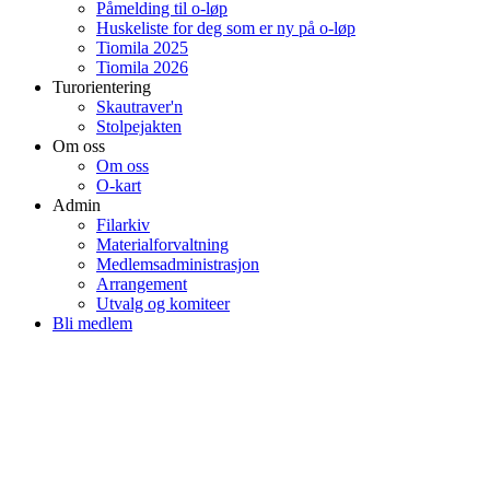
Påmelding til o-løp
Huskeliste for deg som er ny på o-løp
Tiomila 2025
Tiomila 2026
Turorientering
Skautraver'n
Stolpejakten
Om oss
Om oss
O-kart
Admin
Filarkiv
Materialforvaltning
Medlemsadministrasjon
Arrangement
Utvalg og komiteer
Bli medlem