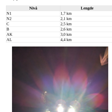
Nivå
Lengde
N1
1,7 km
N2
2,1 km
C
2,5 km
B
2,6 km
AK
3,0 km
AL
4,4 km